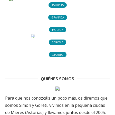
braña en el paraíso.
ASTURIAS
12 abril, 2022
Las capillas del Monsacro
GRANADA
1 octubre, 2020
4 comments
Un par de días por Granada
HOLBOX
16 abril, 2020
1 comment
Holbox, el paraíso Mexicano
SEGOVIA
20 enero, 2020
3 comments
Una visita rápida a Segovia
OPORTO
3 enero, 2020
5 comments
Un fin de semana en Oporto
18 diciembre, 2019
15 comments
QUIÉNES SOMOS
Para que nos conozcáis un poco más, os diremos que
somos Simón y Goreti, vivimos en la pequeña ciudad
de Mieres (Asturias) y llevamos juntos desde el 2005.