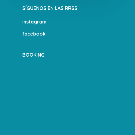
keyboard
keyboard
SÍGUENOS EN LAS RRSS
shortcuts
shortcuts
for
for
changing
changing
instagram
dates.
dates.
facebook
BOOKING